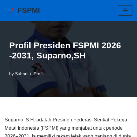
FSPMI
Skip
to
content
Profil Presiden FSPMI 2026
-2031, Suparno,SH
by
Suhari
Profil
Suparno, S.H. adalah Presiden Federasi Serikat Pekerja
Metal Indonesia (FSPMI) yang menjabat untuk periode
2026–2031. Ia memiliki rekam jejak yang panjang di dunia