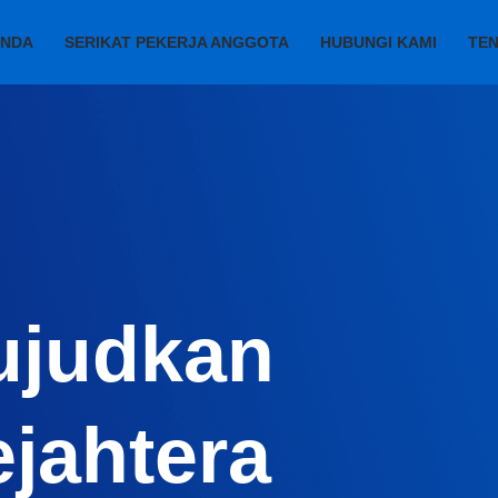
ANDA
SERIKAT PEKERJA ANGGOTA
HUBUNGI KAMI
TEN
ujudkan
ejahtera