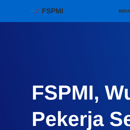
FSPMI
BER
Skip
to
content
FSPMI, W
Pekerja S