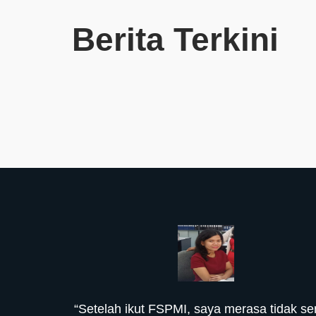
Berita Terkini
“Setelah ikut FSPMI, saya merasa tidak sen