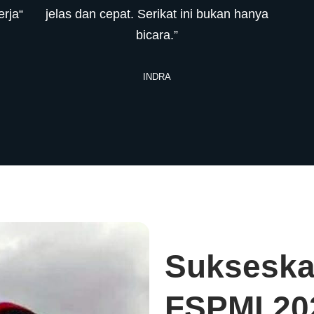
rja“
jelas dan cepat. Serikat ini bukan hanya
bicara.”
INDRA
Sukseska
FSPMI 20